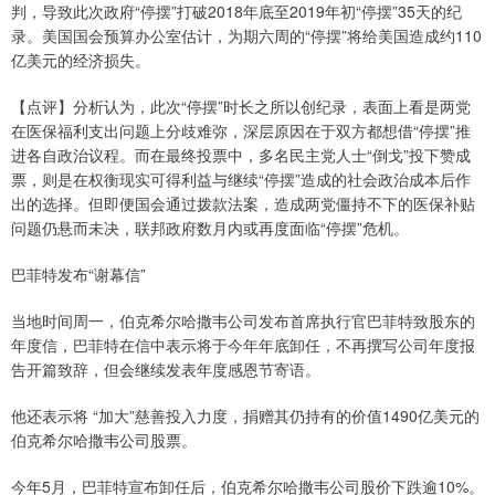
判，导致此次政府“停摆”打破2018年底至2019年初“停摆”35天的纪
录。美国国会预算办公室估计，为期六周的“停摆”将给美国造成约110
亿美元的经济损失。
【点评】分析认为，此次“停摆”时长之所以创纪录，表面上看是两党
在医保福利支出问题上分歧难弥，深层原因在于双方都想借“停摆”推
进各自政治议程。而在最终投票中，多名民主党人士“倒戈”投下赞成
票，则是在权衡现实可得利益与继续“停摆”造成的社会政治成本后作
出的选择。但即便国会通过拨款法案，造成两党僵持不下的医保补贴
问题仍悬而未决，联邦政府数月内或再度面临“停摆”危机。
巴菲特发布“谢幕信”
当地时间周一，伯克希尔哈撒韦公司发布首席执行官巴菲特致股东的
年度信，巴菲特在信中表示将于今年年底卸任，不再撰写公司年度报
告开篇致辞，但会继续发表年度感恩节寄语。
他还表示将 “加大”慈善投入力度，捐赠其仍持有的价值1490亿美元的
伯克希尔哈撒韦公司股票。
今年5月，巴菲特宣布卸任后，伯克希尔哈撒韦公司股价下跌逾10%。