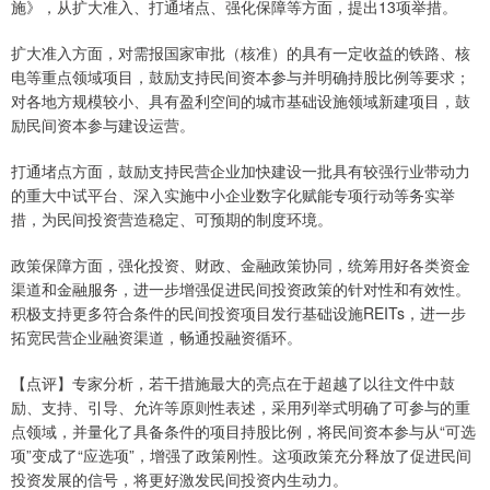
施》，从扩大准入、打通堵点、强化保障等方面，提出13项举措。
扩大准入方面，对需报国家审批（核准）的具有一定收益的铁路、核
电等重点领域项目，鼓励支持民间资本参与并明确持股比例等要求；
对各地方规模较小、具有盈利空间的城市基础设施领域新建项目，鼓
励民间资本参与建设运营。
打通堵点方面，鼓励支持民营企业加快建设一批具有较强行业带动力
的重大中试平台、深入实施中小企业数字化赋能专项行动等务实举
措，为民间投资营造稳定、可预期的制度环境。
政策保障方面，强化投资、财政、金融政策协同，统筹用好各类资金
渠道和金融服务，进一步增强促进民间投资政策的针对性和有效性。
积极支持更多符合条件的民间投资项目发行基础设施REITs，进一步
拓宽民营企业融资渠道，畅通投融资循环。
【点评】专家分析，若干措施最大的亮点在于超越了以往文件中鼓
励、支持、引导、允许等原则性表述，采用列举式明确了可参与的重
点领域，并量化了具备条件的项目持股比例，将民间资本参与从“可选
项”变成了“应选项”，增强了政策刚性。这项政策充分释放了促进民间
投资发展的信号，将更好激发民间投资内生动力。