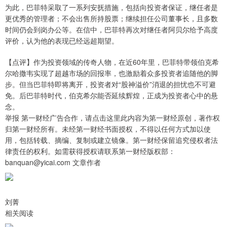
为此，巴菲特采取了一系列安抚措施，包括向投资者保证，继任者是
更优秀的管理者；不会出售所持股票；继续担任公司董事长，且多数
时间仍会到岗办公等。在信中，巴菲特再次对继任者阿贝尔给予高度
评价，认为他的表现已经远超期望。
【点评】作为投资领域的传奇人物，在近60年里，巴菲特带领伯克希
尔哈撒韦实现了超越市场的回报率，也激励着众多投资者追随他的脚
步。但当巴菲特即将离开，投资者对“股神溢价”消退的担忧也不可避
免。后巴菲特时代，伯克希尔能否延续辉煌，正成为投资者心中的悬
念。
举报 第一财经广告合作，请点击这里此内容为第一财经原创，著作权
归第一财经所有。未经第一财经书面授权，不得以任何方式加以使
用，包括转载、摘编、复制或建立镜像。第一财经保留追究侵权者法
律责任的权利。如需获得授权请联系第一财经版权部：
banquan@yicai.com 文章作者
刘菁
相关阅读