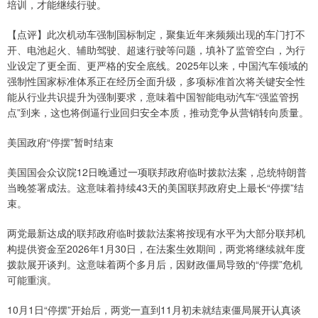
培训，才能继续行驶。
【点评】此次机动车强制国标制定，聚集近年来频频出现的车门打不
开、电池起火、辅助驾驶、超速行驶等问题，填补了监管空白，为行
业设定了更全面、更严格的安全底线。2025年以来，中国汽车领域的
强制性国家标准体系正在经历全面升级，多项标准首次将关键安全性
能从行业共识提升为强制要求，意味着中国智能电动汽车“强监管拐
点”到来，这也将倒逼行业回归安全本质，推动竞争从营销转向质量。
美国政府“停摆”暂时结束
美国国会众议院12日晚通过一项联邦政府临时拨款法案，总统特朗普
当晚签署成法。这意味着持续43天的美国联邦政府史上最长“停摆”结
束。
两党最新达成的联邦政府临时拨款法案将按现有水平为大部分联邦机
构提供资金至2026年1月30日，在法案生效期间，两党将继续就年度
拨款展开谈判。这意味着两个多月后，因财政僵局导致的“停摆”危机
可能重演。
10月1日“停摆”开始后，两党一直到11月初未就结束僵局展开认真谈