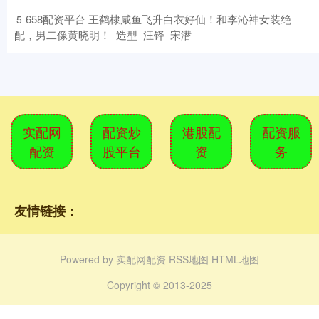
​658配资平台 王鹤棣咸鱼飞升白衣好仙！和李沁神女装绝
5
配，男二像黄晓明！_造型_汪铎_宋潜
实配网
配资炒
港股配
配资服
配资
股平台
资
务
友情链接：
Powered by
实配网配资
RSS地图
HTML地图
Copyright
© 2013-2025