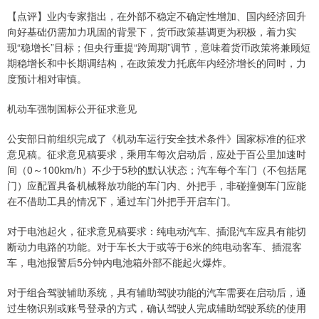
【点评】业内专家指出，在外部不稳定不确定性增加、国内经济回升
向好基础仍需加力巩固的背景下，货币政策基调更为积极，着力实
现“稳增长”目标；但央行重提“跨周期”调节，意味着货币政策将兼顾短
期稳增长和中长期调结构，在政策发力托底年内经济增长的同时，力
度预计相对审慎。
机动车强制国标公开征求意见
公安部日前组织完成了《机动车运行安全技术条件》国家标准的征求
意见稿。征求意见稿要求，乘用车每次启动后，应处于百公里加速时
间（0～100km/h）不少于5秒的默认状态；汽车每个车门（不包括尾
门）应配置具备机械释放功能的车门内、外把手，非碰撞侧车门应能
在不借助工具的情况下，通过车门外把手开启车门。
对于电池起火，征求意见稿要求：纯电动汽车、插混汽车应具有能切
断动力电路的功能。对于车长大于或等于6米的纯电动客车、插混客
车，电池报警后5分钟内电池箱外部不能起火爆炸。
对于组合驾驶辅助系统，具有辅助驾驶功能的汽车需要在启动后，通
过生物识别或账号登录的方式，确认驾驶人完成辅助驾驶系统的使用