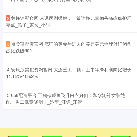
​荣峰速配官网 从诱因到缓解，一篇读懂儿童偏头痛家庭护理
2
要点_孩子_家长_小时
​点登富配资官网 疯狂的黄金与远去的美元美元全球外汇储备
3
占比跌破60%
​安庆股票配资网官网 大连重工：预计上半年净利润同比增长
4
11.12%-18.92%
​658配资平台 王鹤棣咸鱼飞升白衣好仙！和李沁神女装绝
5
配，男二像黄晓明！_造型_汪铎_宋潜