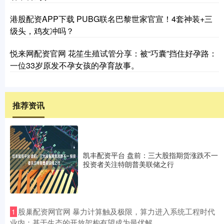
港股配资APP下载 PUBG联名巴黎世家官宣！4套神装+三
级头，鸡友冲吗？
悦来网配资官网 花笙生殖试管分享：被“巧囊”挡住好孕路：
一位33岁原发不孕女孩的孕育故事。
推荐资讯
凯丰配资平台 盘前：三大股指期货涨跌不一
投资者关注特朗普美联储之行
​股巢配资网官网 暴力计算触及极限，算力进入系统工程时代
1
业内：基于生态的开放架构有望成为最优解