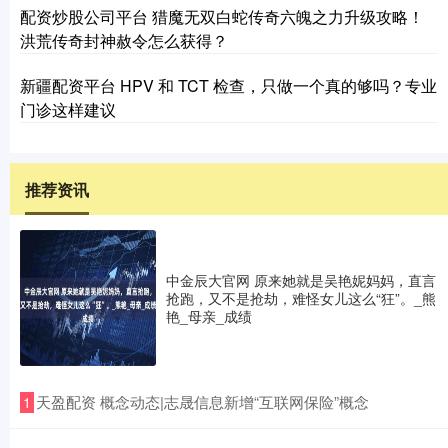
配资炒股公司平台 猎魔无双白蛇传奇六魄之力升级攻略！
洪荒传奇封神赦令怎么获得？
新疆配资平台 HPV 和 TCT 检查，只做一个真的够吗？专业
门诊这样建议
推荐资讯
中金辰大官网 原来她就是吴艳妮妈妈，直言
抢跑，又不是抢劫，难怪女儿这么“狂”。_熊
艳_母亲_成绩
​天盈配资 概念动态|志晟信息新增“互联网保险”概念
1