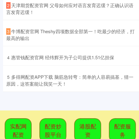
​天津期货配资官网 父母如何应对语言发育迟缓？正确认识语
2
言发育迟缓！
​牛博配资官网 Theshy四项数据全部第一！吃最少的经济，打
3
最高的输出
​惠管钱配资官网 经纬辉开为子公司提供1.51亿担保
4
​多得网配资APP下载 脑筋急转弯：简单的人容易搞基，猜一
5
原因，这答案能让我笑一天！
实配网
配资炒
港股配
配资服
配资
股平台
资
务