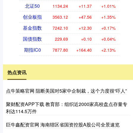
北证50
1134.24
+11.37
+1.01%
创业板指
3563.12
+47.56
+1.35%
基金指数
7242.10
+12.30
+0.17%
国债指数
229.69
+0.10
+0.04%
期指IC0
7877.80
+164.40
+2.13%
热点资讯
点牛策略官网 阻断美国对5家中企制裁，这个力度很“吓人”
聚财配资APP下载 教育部：组织近2000家高校盘点存量专
利达114.5万件
巨牛鑫配资官网 海南辖区省国资控股A股公司全景速览