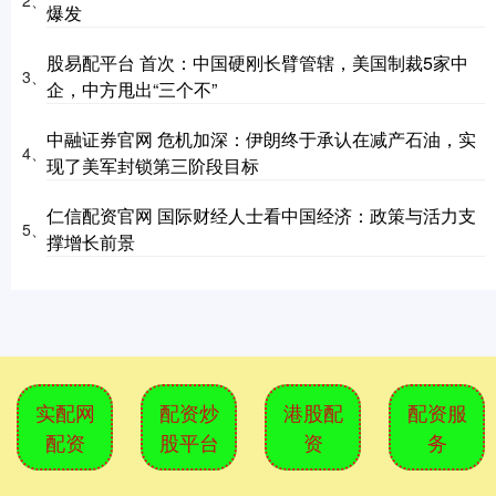
2、
爆发
股易配平台 首次：中国硬刚长臂管辖，美国制裁5家中
3、
企，中方甩出“三个不”
中融证券官网 危机加深：伊朗终于承认在减产石油，实
4、
现了美军封锁第三阶段目标
仁信配资官网 国际财经人士看中国经济：政策与活力支
5、
撑增长前景
实配网
配资炒
港股配
配资服
配资
股平台
资
务