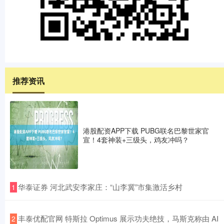
推荐资讯
港股配资APP下载 PUBG联名巴黎世家官
宣！4套神装+三级头，鸡友冲吗？
​华泰证券 河北武安李家庄：“山李冀”市集激活乡村
1
​丰泰优配官网 特斯拉 Optimus 展示功夫绝技，马斯克称由 AI
2