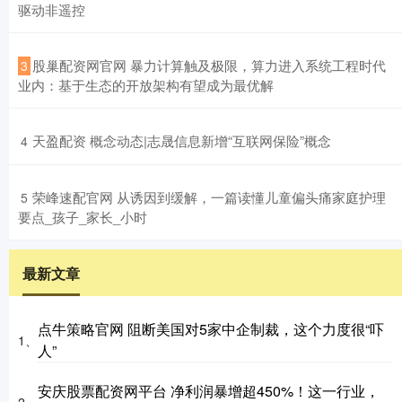
驱动非遥控
​股巢配资网官网 暴力计算触及极限，算力进入系统工程时代
3
业内：基于生态的开放架构有望成为最优解
​天盈配资 概念动态|志晟信息新增“互联网保险”概念
4
​荣峰速配官网 从诱因到缓解，一篇读懂儿童偏头痛家庭护理
5
要点_孩子_家长_小时
最新文章
点牛策略官网 阻断美国对5家中企制裁，这个力度很“吓
1、
人”
安庆股票配资网平台 净利润暴增超450%！这一行业，