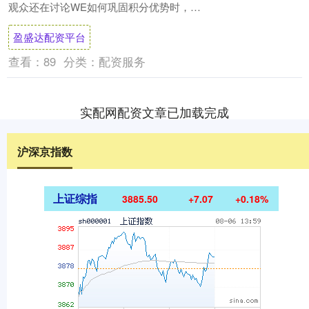
观众还在讨论WE如何巩固积分优势时，
EDG却以3:1的比分完成以下克上，用一
盈盛达配资平台
场....
查看：
89
分类：
配资服务
实配网配资文章已加载完成
沪深京指数
上证综指
3885.39
+6.96
+0.18%