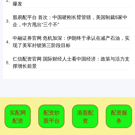
2、
爆发
股易配平台 首次：中国硬刚长臂管辖，美国制裁5家中
3、
企，中方甩出“三个不”
中融证券官网 危机加深：伊朗终于承认在减产石油，实
4、
现了美军封锁第三阶段目标
仁信配资官网 国际财经人士看中国经济：政策与活力支
5、
撑增长前景
实配网
配资炒
港股配
配资服
配资
股平台
资
务