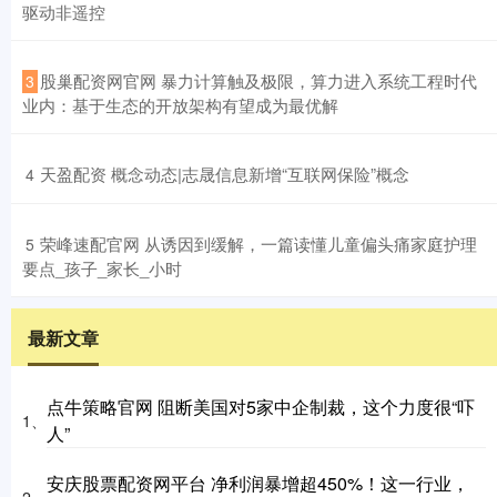
驱动非遥控
​股巢配资网官网 暴力计算触及极限，算力进入系统工程时代
3
业内：基于生态的开放架构有望成为最优解
​天盈配资 概念动态|志晟信息新增“互联网保险”概念
4
​荣峰速配官网 从诱因到缓解，一篇读懂儿童偏头痛家庭护理
5
要点_孩子_家长_小时
最新文章
点牛策略官网 阻断美国对5家中企制裁，这个力度很“吓
1、
人”
安庆股票配资网平台 净利润暴增超450%！这一行业，